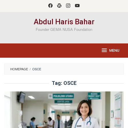
Loncat
ke
konten
Abdul Haris Bahar
Founder GEMA NUSA Foundation
MENU
HOMEPAGE
/
OSCE
Tag:
OSCE