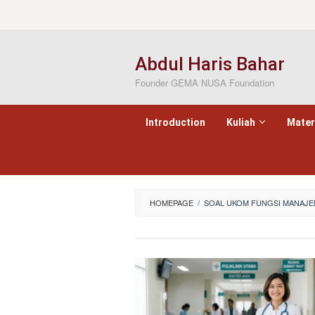
Loncat
ke
konten
Abdul Haris Bahar
Founder GEMA NUSA Foundation
Introduction
Kuliah
Mater
HOMEPAGE
/
SOAL UKOM FUNGSI MANAJE