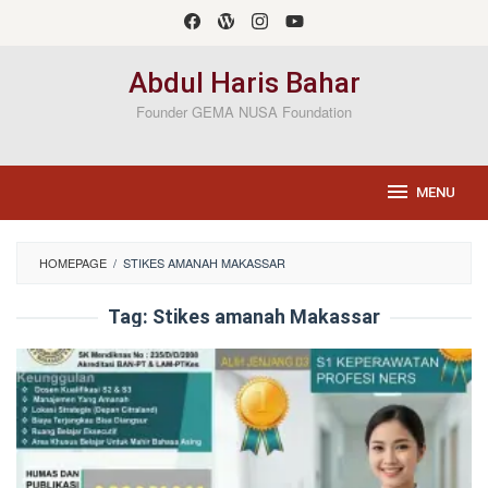
Loncat
ke
konten
Abdul Haris Bahar
Founder GEMA NUSA Foundation
MENU
HOMEPAGE
/
STIKES AMANAH MAKASSAR
Tag:
Stikes amanah Makassar