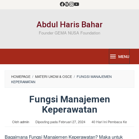
Loncat
ke
konten
Abdul Haris Bahar
Founder GEMA NUSA Foundation
MENU
HOMEPAGE
/
MATERI UKOM & OSCE
/
FUNGSI MANAJEMEN
KEPERAWATAN
Fungsi Manajemen
Keperawatan
Oleh
admin
Diposting pada
Februari 27, 2024
40 Hari Ini Pembaca Ke
Bagaimana Fungsi Manajemen Keperawatan? Maka untuk