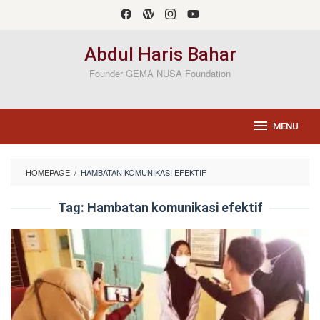
Loncat
ke
konten
Abdul Haris Bahar
Founder GEMA NUSA Foundation
MENU
HOMEPAGE
/
HAMBATAN KOMUNIKASI EFEKTIF
Tag:
Hambatan komunikasi efektif