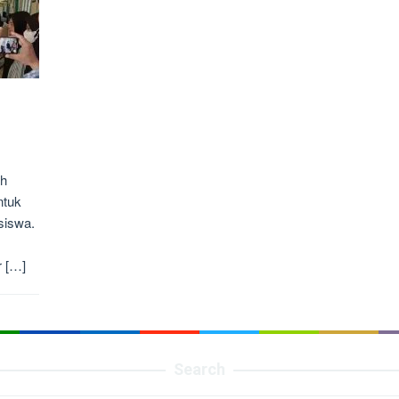
ah
ntuk
siswa.
 […]
Search