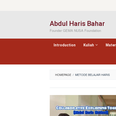
Loncat
ke
konten
Abdul Haris Bahar
Founder GEMA NUSA Foundation
Introduction
Kuliah
Mater
HOMEPAGE
/
METODE BELAJAR HARIS