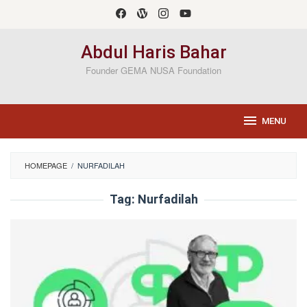
Loncat
ke
konten
Abdul Haris Bahar
Founder GEMA NUSA Foundation
MENU
HOMEPAGE
/
NURFADILAH
Tag:
Nurfadilah