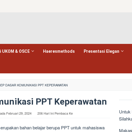
i UKOM & OSCE
Haeresmethods
Presentasi Elegan
EP DASAR KOMUNIKASI PPT KEPERAWATAN
munikasi PPT Keperawatan
Untuk 
pada
Februari 29, 2024
206 Hari Ini Pembaca Ke
Silahka
merupakan bahan belajar berupa PPT untuk mahasiswa
Makass