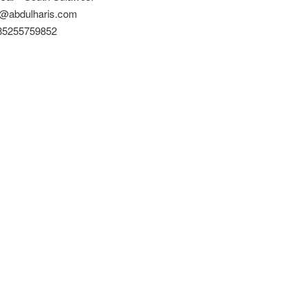
@abdulharis.com
 85255759852