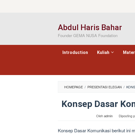
Loncat
ke
konten
Abdul Haris Bahar
Founder GEMA NUSA Foundation
Introduction
Kuliah
Mater
HOMEPAGE
/
PRESENTASI ELEGAN
/
KONS
Konsep Dasar Ko
Oleh
admin
Diposting 
Konsep Dasar Komunikasi berikut ini 