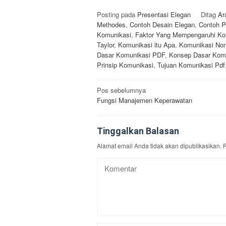
Posting pada
Presentasi Elegan
Ditag
Ar
Methodes
,
Contoh Desain Elegan
,
Contoh P
Komunikasi
,
Faktor Yang Mempengaruhi Ko
Taylor
,
Komunikasi itu Apa
,
Komunikasi Non
Dasar Komunikasi PDF
,
Konsep Dasar Kom
Prinsip Komunikasi
,
Tujuan Komunikasi Pdf
Navigasi
Pos sebelumnya
Fungsi Manajemen Keperawatan
pos
Tinggalkan Balasan
Alamat email Anda tidak akan dipublikasikan.
R