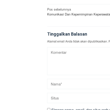
Navigasi
Pos sebelumnya
Komunikasi Dan Kepemimpinan Keperawat
pos
Tinggalkan Balasan
Alamat email Anda tidak akan dipublikasikan.
R
Simpan nama, email, dan situs web 