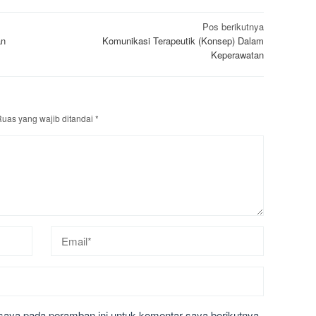
Pos berikutnya
an
Komunikasi Terapeutik (Konsep) Dalam
Keperawatan
uas yang wajib ditandai
*
saya pada peramban ini untuk komentar saya berikutnya.