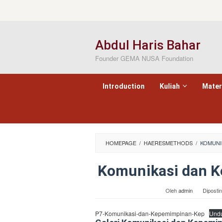
Loncat
ke
konten
Abdul Haris Bahar
Founder GEMA NUSA Foundation
Introduction
Kuliah
Mater
HOMEPAGE
/
HAERESMETHODS
/
KOMUNI
Komunikasi dan 
Oleh
admin
Diposti
P7-Komunikasi-dan-Kepemimpinan-Kep
Und