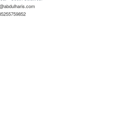
@abdulharis.com
 85255759852